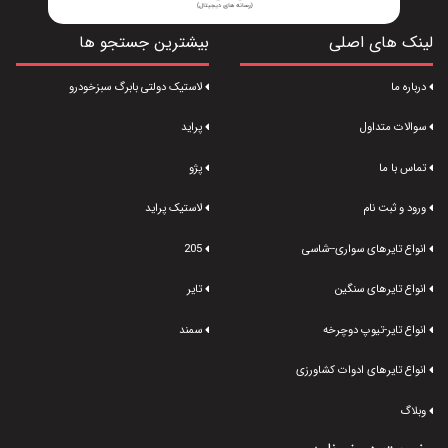
لینک های اصلی
بیشترین جستجو ها
درباره ما
لاستیک دولتی بابرگ سبزخودرو
سوالات متداول
پراید
تماس با ما
پژو
ورود و ثبت نام
لاستیک پراید
انواع تایرهای سواری--شاسی
205
انواع تایرهای سنگین
تایر
انواع تایر-تیوپ دوچرخه
سمند
انواع تایرهای ادوات کشاورزی
وبلاگ