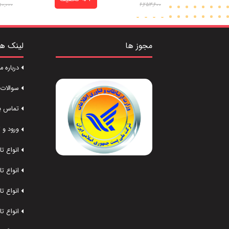
50,000
6,253,600
مجوز ها
لینک ه
درباره ما
سوالات 
تماس با
ورود و 
انواع ت
انواع ت
انواع ت
انواع ت