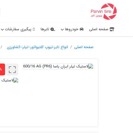
صفحه اصلی
خودروها
تایرها
پیگیری سفارشات
صفحه اصلی
انواع تایر-تیوپ کلتیواتور--تیلر--کشاورزی
۳% 