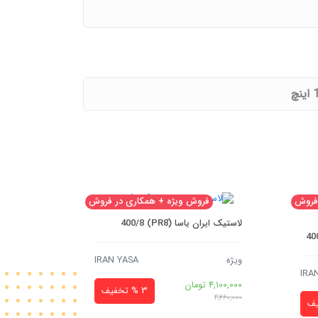
 فروش
فروش ویژه + همکاری در فروش
ف
لاستیک ایران یاسا (َPR8) 400/8
AG
ویژه
IRAN YASA
IRA
4,100,000
تومان
ویژه
3 % تخفیف
4,260,000
4,150,000
ت