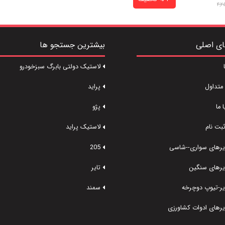
4,2
ای اصلی
بیشترین جستجو ها
لاستیک دولتی بابرگ سبزخودرو
متداول
پراید
 ما
پژو
ثبت نام
لاستیک پراید
ایرهای سواری--شاسی
205
ایرهای سنگین
تایر
ایر-تیوپ دوچرخه
سمند
ایرهای ادوات کشاورزی