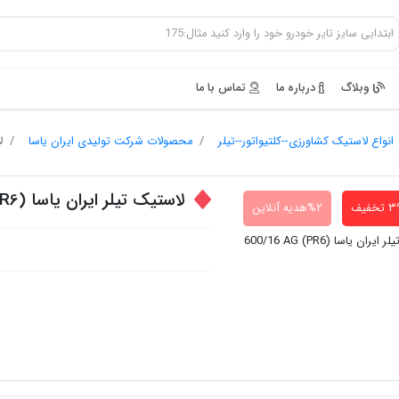
وبلاگ
درباره ما
تماس با ما
انواع لاستیک کشاورزی--کلتیواتور--تیلر
محصولات شرکت تولیدی ایران یاسا
ل
لاستیک تیلر ایران یاسا (PR6) 600/16 AG
تخفیف
۲%هدیه آنلاین