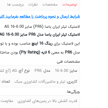
توضیحات
مشخصات
نظرات
برچسب ها
شرایط ارسال و نحوه پرداخت را مطالعه بفرمایید کل
لاستیک تیلر ایران یاسا (PR6) سایز 6.00‑16 AG
لاستیک تیلر ایران یاسا مدل PR6 سایز 6.00‑16 AG
این لاستیک برای
رینگ 16 اینچ
مناسب بوده و با توجه به طراحی آج کشاورزی (AG)، 
مدل
PR6
به معنی
6 لایه (Ply Rating)
بودن ساختا
مشخصات فنی
سایز:
6.00‑16
مدل:
PR6
نوع آج:
AG (آج کشاورزی)
کاربری:
تیلر و ماشین‌آلات کشاورزی سبک
تعداد ل
ویژگی‌ها
قدرت کشش بالا در زمین‌های کشاورزی
مقاومت م