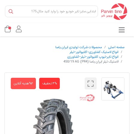
صفحه اصلی
محصولات شرکت تولیدی ایران یاسا
انواع لاستیک کشاورزی--کلتیواتور--تیلر
انواع تایر-تیوپ کلتیواتور--تیلر--کشاورزی
لاستیک تیلر ایران یاسا (PR4) 450/19 AG
۴% تخفیف
۲%هدیه آنلاین