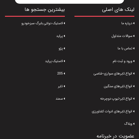
لینک های اصلی
بیشترین جستجو ها
درباره ما
لاستیک دولتی بابرگ سبزخودرو
سوالات متداول
پراید
تماس با ما
پژو
ورود و ثبت نام
لاستیک پراید
انواع تایرهای سواری--شاسی
205
انواع تایرهای سنگین
تایر
انواع تایر-تیوپ دوچرخه
سمند
انواع تایرهای ادوات کشاورزی
وبلاگ
عضویت در خبرنامه