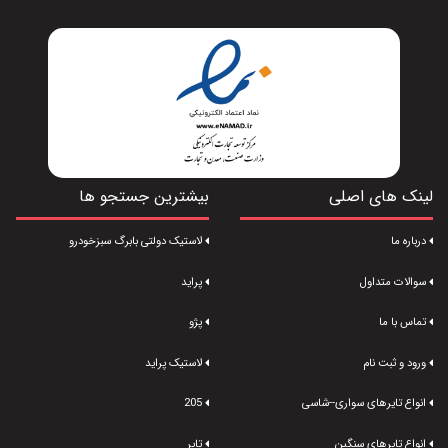
لینک های اصلی
بیشترین جستجو ها
درباره ما
لاستیک دولتی بابرگ سبزخودرو
سوالات متداول
پراید
تماس با ما
پژو
ورود و ثبت نام
لاستیک پراید
انواع تایرهای سواری--شاسی
205
انواع تایرهای سنگین
تایر