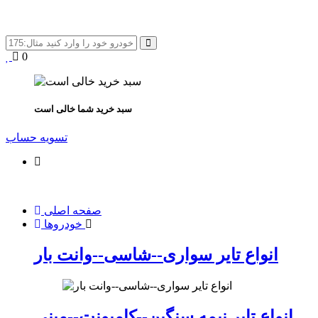
0
سبد خرید شما خالی است
تسویه حساب
صفحه اصلی
خودروها
انواع تایر سواری--شاسی--وانت بار
انواع تایر نیمه سنگین--کامیونت--مینی