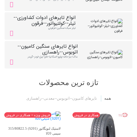
انواع تایرهای ادوات کشاورزی--
تیلر--کولتیواتور--فرقون
تیلر سبک--سنگین--فرقونی
انواع تایرهای سنگین کامیون--
اتوبوس--راهسازی
ماک--بنز--داف--ولوو--اسکانیا--فاو--بیل--لودر--گریدر
تازه ترین محصولات
همه
تایرهای کامیون--اتوبوس--معدنی--راهسازی
همکاری در فروش
فروش ویژه + همکاری در فروش
لاستیک لنویگاتور 315/80R22.5 (S201)
سیمی 20لا