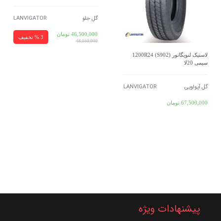
گل جلو
LANVIGATOR
46,500,000
تومان
3 % تخفیف
48,150,000
لاستیک لنویگاتور 1200R24 (S902)
سیمی 20لا
گل آپولویی
LANVIGATOR
67,500,000
تومان
پیشنهادات ویژه