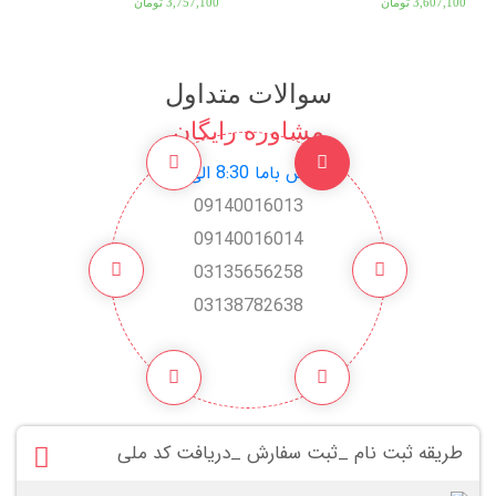
3,607,100
تومان
3,757,100
تومان
سوالات متداول
مشاوره رایگان
تماس باما 8:30 الی 22
09140016013
09140016014
03135656258
03138782638
طریقه ثبت نام _ثبت سفارش _دریافت کد ملی