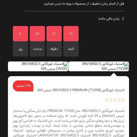
قبل از اتمام زمان تخفیف، از محصولات ویژه ما دیدن فرمایید.
زمان باقی مانده
0
38
22
35
ثانیه
دقیقه
ساعت
روز
0% تخفیف
لاستیک لنویگاتور 385/65R22.5 PREMIUM (TV258) سیمی 24لا
لاستیک لنویگاتور 385/65R22.5 مدل PREMIUM TV258 یک تایر سنگین با ساختار
سیمی (Radial) و 24 لایه تقویتی است که برای استفاده در محور جلو کامیون‌ها،
تریلی‌ها و خودروهای سنگین باری طراحی شده است. این لاستیک با طراحی آج پهن
و مهندسی‌شده، سطح تماس بیشتری با جاده ایجاد کرده و موجب پایداری بهتر
خودرو، توزیع مناسب وزن و کنترل بیشتر در مسیرهای طولانی می‌شود. لاستیک
لنویگاتور 385/65R22.5 لاستیک LANVIGATOR 385/65R22.5 لاستیک لنویگاتور