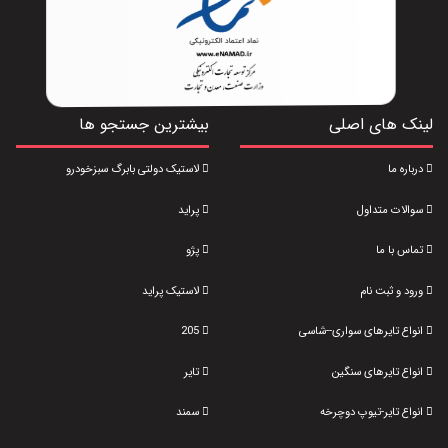
لینک های اصلی
بیشترین جستجو ها
درباره ما
لاستیک دولتی بابرگ سبزخودرو
سوالات متداول
پراید
تماس با ما
پژو
ورود و ثبت نام
لاستیک پراید
انواع تایرهای سواری--شاسی
205
انواع تایرهای سنگین
تایر
انواع تایر-تیوپ دوچرخه
سمند