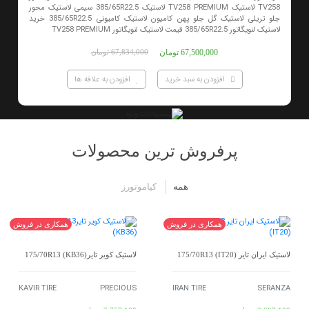
TV258 لاستیک TV258 PREMIUM لاستیک 385/65R22.5 سیمی لاستیک محور
جلو تریلی لاستیک گل جلو پهن کامیون لاستیک کامیونی 385/65R22.5 خرید
لاستیک لنویگاتور 385/65R22.5 قیمت لاستیک لنویگاتور TV258 PREMIUM
67,500,000 تومان
67,834,000 تومان
افزودن به سبد خرید
افزودن به علاقه ها
پرفروش ترین محصولات
همه
کیاموتورز
همکاری در فروش
همکاری در فروش
لاستیک ایران تایر 175/70R13 (IT20)
لاستیک کویر تایر175/70R13 (KB36)
KAVIR TIRE
PRECIOUS
IRAN TIRE
SERANZA