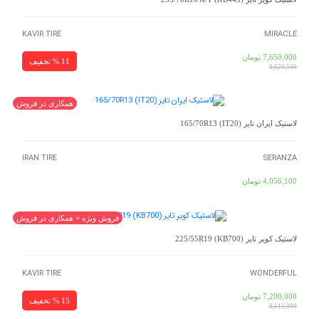
KAVIR TIRE
MIRACLE
7,650,000
تومان
11 % تخفیف
8,620,500
همکاری در فروش
لاستیک ایران تایر 165/70R13 (IT20)
IRAN TIRE
SERANZA
4,056,100
تومان
فروش ویژه + همکاری در فروش
لاستیک کویر تایر 225/55R19 (KB700)
KAVIR TIRE
WONDERFUL
7,200,000
تومان
15 % تخفیف
8,512,900