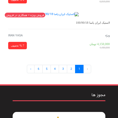
6,050,000
فروش ویژه + همکاری در فروش
لاستیک ایران یاسا 100/90/18
ویژه
IRAN YASA
4,150,000
تومان
7 % تخفیف
4,480,000
›
6
5
4
3
2
1
‹
مجوز ها