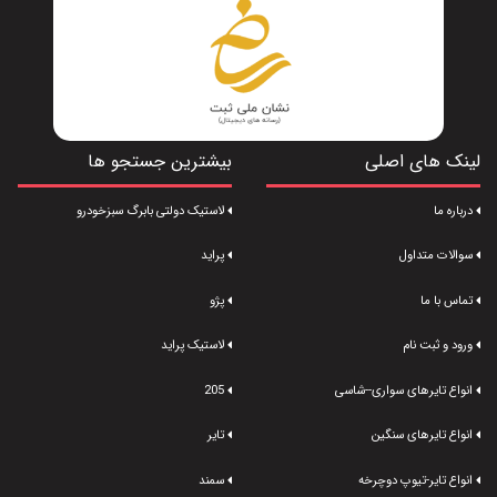
لینک های اصلی
بیشترین جستجو ها
درباره ما
لاستیک دولتی بابرگ سبزخودرو
سوالات متداول
پراید
تماس با ما
پژو
ورود و ثبت نام
لاستیک پراید
انواع تایرهای سواری--شاسی
205
انواع تایرهای سنگین
تایر
انواع تایر-تیوپ دوچرخه
سمند