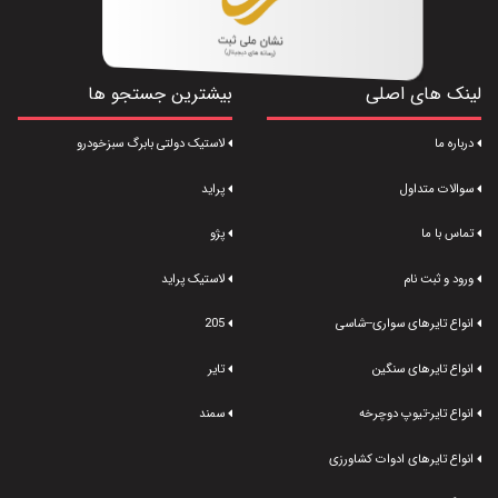
لینک های اصلی
بیشترین جستجو ها
درباره ما
لاستیک دولتی بابرگ سبزخودرو
سوالات متداول
پراید
تماس با ما
پژو
ورود و ثبت نام
لاستیک پراید
انواع تایرهای سواری--شاسی
205
انواع تایرهای سنگین
تایر
انواع تایر-تیوپ دوچرخه
سمند
انواع تایرهای ادوات کشاورزی