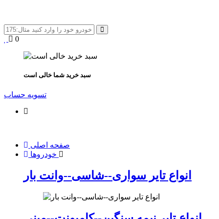
0
سبد خرید شما خالی است
تسویه حساب
صفحه اصلی
خودروها
انواع تایر سواری--شاسی--وانت بار
انواع تایر نیمه سنگین--کامیونت--مینی