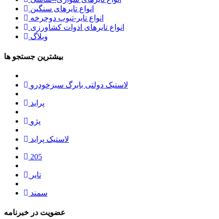
انواع تایرهای سنگین
انواع تایر-تیوپ دوچرخه
انواع تایرهای ادوات کشاورزی
وبلاگ
بیشترین جستجو ها
لاستیک دولتی بابرگ سبزخودرو
پراید
پژو
لاستیک پراید
205
تایر
سمند
عضویت در خبرنامه