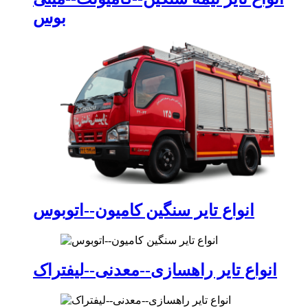
بوس
انواع تایر سنگین کامیون--اتوبوس
انواع تایر راهسازی--معدنی--لیفتراک