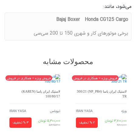
می‌شود، مانند:
Bajaj Boxer
Honda CG125 Cargo
برخی موتورهای کار و شهری 150 تا 200 سی‌سی
محصولات مشابه
فروش ویژه + همکاری در فروش
فروش ویژه + همکاری در فروش
لاستیک ایران یاسا (NP_PR4) 300/21
لاستیک ایران یاسا (KAREN)
100/80/17
TR
ویژه
IRAN YASA
تیوبلس
IRAN YASA
3,700,000
تومان
5,300,000
تومان
2 % تخفیف
3 % تخفیف
5,485,600
3,800,000