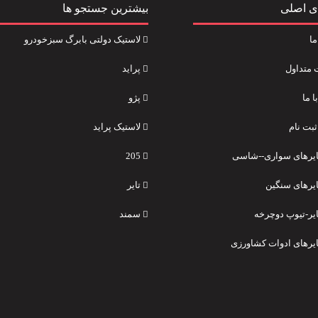
ی اصلی
بیشترین جستجو ها
ما
لاستیک دولتی بابرگ سبزخودرو
 متداول
پراید
 ما
پژو
ثبت نام
لاستیک پراید
تایرهای سواری--شاسی
205
ایرهای سنگین
تایر
ایر-تیوپ دوچرخه
سمند
تایرهای ادوات کشاورزی