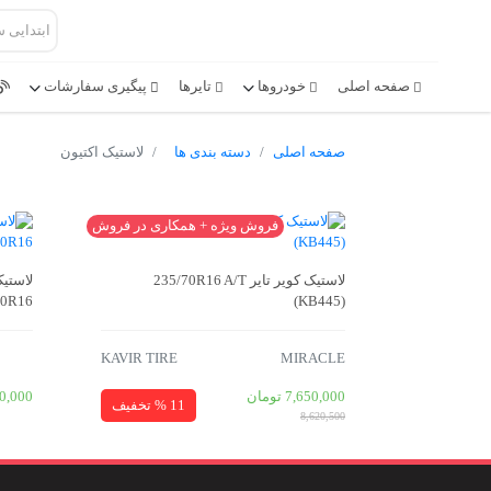
صفحه اصلی
خودروها
تایرها
پیگیری سفارشات
صفحه اصلی
دسته بندی ها
لاستیک اکتیون
فروش ویژه + همکاری در فروش
لاستیک کویر تایر 235/70R16 A/T
70R16
(KB445)
KAVIR TIRE
MIRACLE
7,650,000
تومان
0,000
11 % تخفیف
8,620,500