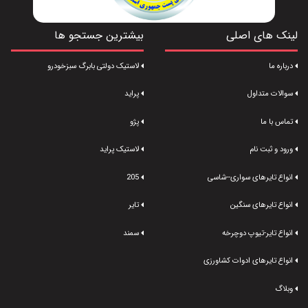
لینک های اصلی
بیشترین جستجو ها
درباره ما
لاستیک دولتی بابرگ سبزخودرو
سوالات متداول
پراید
تماس با ما
پژو
ورود و ثبت نام
لاستیک پراید
انواع تایرهای سواری--شاسی
205
انواع تایرهای سنگین
تایر
انواع تایر-تیوپ دوچرخه
سمند
انواع تایرهای ادوات کشاورزی
وبلاگ