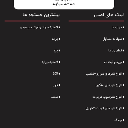
لینک های اصلی
بیشترین جستجو ها
درباره ما
لاستیک دولتی بابرگ سبزخودرو
سوالات متداول
پراید
تماس با ما
پژو
ورود و ثبت نام
لاستیک پراید
انواع تایرهای سواری--شاسی
205
انواع تایرهای سنگین
تایر
انواع تایر-تیوپ دوچرخه
سمند
انواع تایرهای ادوات کشاورزی
وبلاگ