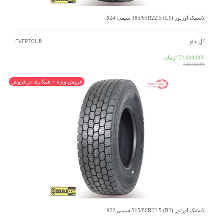
لاستیک اورتور 385/65R22.5 (L1) سیمی 24لا
گل جلو
EVERTOUR
72,000,000
تومان
72,540,000
فروش ویژه + همکاری در فروش
لاستیک اورتور 315/80R22.5 (R2) سیمی 22لا