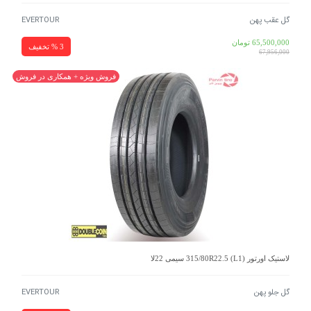
گل عقب پهن
EVERTOUR
65,500,000
تومان
3 % تخفیف
67,956,000
فروش ویژه + همکاری در فروش
لاستیک اورتور 315/80R22.5 (L1) سیمی 22لا
گل جلو پهن
EVERTOUR