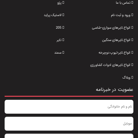
تماس با ما
پژو
ورود و ثبت نام
لاستیک پراید
انواع تایرهای سواری--شاسی
205
انواع تایرهای سنگین
تایر
انواع تایر-تیوپ دوچرخه
سمند
انواع تایرهای ادوات کشاورزی
وبلاگ
عضویت در خبرنامه