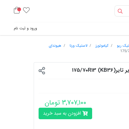
0
ورود و ثبت نام
تیک ریو
کیاموتورز
لاستیک ورنا
هیوندای
175/70R13 )
3,707,100 تومان
افزودن به سبد خرید