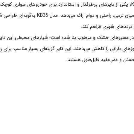
لاستیک کویر تایر مدل PRECIOUS با کد الگوی KB36، یکی از تایرهای پرطرفدار و استاندارد برای خود
تکنولوژی مدرن کویر تایر طراحی شده، تعادلی بهین
ر ترددهای شهری فراهم کند.
پایه بهبود چسبندگی در مسیرهای خشک و مرطوب بنا شده است؛ شیارهای محیطی این
یه کرده و ریسک لغزش (Aquaplaning) در روزهای بارانی را کاهش می‌دهند. این تایر گزینه‌ای بسی
مئن و عمر مفید قابل‌قبول هستند.