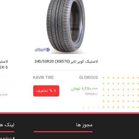
لاستیک کویر تایر (KB570) 245/50R20
SX-5
KAVIR TIRE
GLORIOUS
8,250,000
تومان
11 % تخفیف
0,000
9,318,500
مجوز ها
لینک ه
درباره ما