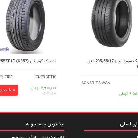
لاستیک سونار سایز 235/55/17 مدل
لاستیک کویر تایر 215/55ZR17 (KB57)
IR TIRE
ENERGETIC
SONAR TAIWAN
4,900,000
تومان
11 % تخفیف
9,55
تومان
5,548,100
ای اصلی
بیشترین جستجو ها
لاستیک دولتی بابرگ سبزخودرو