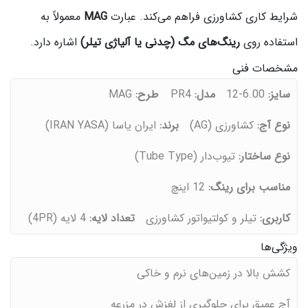
شرایط کاری کشاورزی فراهم می‌کند. عبارت
MAG
معمولاً به
استفاده روی
رینگ‌های مگ (چدنی یا آلیاژی تیلر)
اشاره دارد.
مشخصات فنی
سایز:
6.00‑12
مدل:
PR4
طرح:
MAG
نوع آج:
کشاورزی (AG)
برند:
ایران یاسا (IRAN YASA)
نوع ساختار:
تیوب‌دار (Tube Type)
مناسب برای رینگ:
12 اینچ
کاربری:
تیلر و کولتیواتور کشاورزی
تعداد لایه:
4 لایه (4PR)
ویژگی‌ها
کشش بالا در زمین‌های نرم و خاکی
آج عمیق برای جلوگیری از لغزش در مزرعه