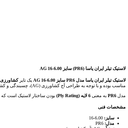
لاستیک تیلر ایران یاسا (PR6) سایز 6.00‑16 AG
لاستیک تیلر ایران یاسا مدل PR6 سایز 6.00‑16 AG
یک تایر
کشاورزی ت
مناسب بوده و با توجه به طراحی آج کشاورزی (AG)، چسبندگی و کشش مناسبی در زمین‌های خاکی و مزرعه‌ای فراهم می‌کند.
مدل
PR6
به معنی
6 لایه (Ply Rating)
بودن ساختار لاستیک است که 
مشخصات فنی
سایز:
6.00‑16
مدل:
PR6