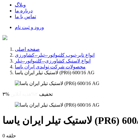
وبلاگ
درباره ما
تماس با ما
ورود و ثبت نام
صفحه اصلی
انواع تایر-تیوپ کلتیواتور--تیلر--کشاورزی
انواع لاستیک کشاورزی--کلتیواتور--تیلر
محصولات شرکت تولیدی ایران یاسا
لاستیک تیلر ایران یاسا (PR6) 600/16 AG
۳% تخفیف
۲%هدیه آنلاین
ان یاسا (PR6) 600/16 AG
0 حلقه