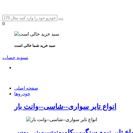
0
سبد خرید شما خالی است
تسویه حساب
صفحه اصلی
خودروها
انواع تایر سواری--شاسی--وانت بار
واع تایر نیمه سنگین--کامیونت--مینی بوس