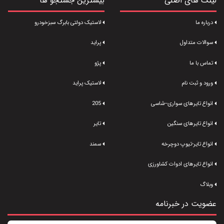
لینک های اصلی
بیشترین جستجو ها
درباره ما
لاستیک دولتی بابرگ سبزخودرو
سوالات متداول
پراید
تماس با ما
پژو
ورود و ثبت نام
لاستیک پراید
انواع تایرهای سواری--شاسی
205
انواع تایرهای سنگین
تایر
انواع تایر-تیوپ دوچرخه
سمند
انواع تایرهای ادوات کشاورزی
وبلاگ
عضویت در خبرنامه