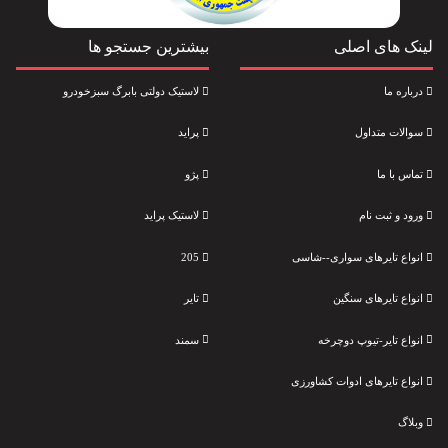
لینک های اصلی
بیشترین جستجو ها
درباره ما
لاستیک دولتی بابرگ سبزخودرو
سوالات متداول
پراید
تماس با ما
پژو
ورود و ثبت نام
لاستیک پراید
انواع تایرهای سواری--شاسی
205
انواع تایرهای سنگین
تایر
انواع تایر-تیوپ دوچرخه
سمند
انواع تایرهای ادوات کشاورزی
وبلاگ