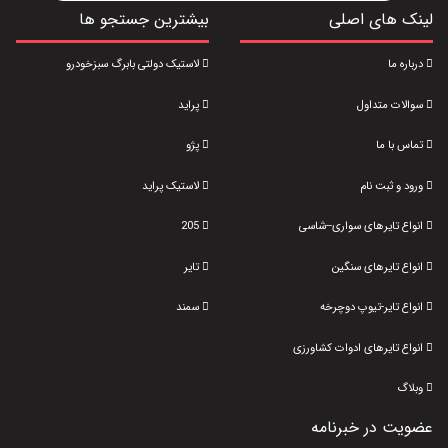
لینک های اصلی
بیشترین جستجو ها
درباره ما
لاستیک دولتی بابرگ سبزخودرو
سوالات متداول
پراید
تماس با ما
پژو
ورود و ثبت نام
لاستیک پراید
انواع تایرهای سواری--شاسی
205
انواع تایرهای سنگین
تایر
انواع تایر-تیوپ دوچرخه
سمند
انواع تایرهای ادوات کشاورزی
وبلاگ
عضویت در خبرنامه