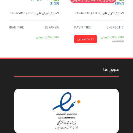
فروش ویژه + همکاری در فروش
لاستیک کویر تایر 215/60R16 (KB57)
لاستیک ایران تایر 165/65R13 (IT20)
IRAN TIRE
SERANZA
KAVIR TIRE
ENERGETIC
5,050,000
تومان
3,202,200
تومان
11 % تخفیف
5,688,200
مجوز ها