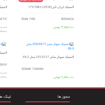
لاستیک ایران تایر 175/70R13 (IT20)
لاستیک کویر 
GETIC
IRAN TIRE
SERANZA
3,557,100
تومان
00,000
548,100
لاستیک کویر
لاستیک سونار سایز 235/55/17 مدل SX-5
ERGY
SONAR TAIWAN
00,000
9,550,000
تومان
006,200
مجوز ها
لینک ه