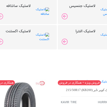
لاستیک جنسیس
لاستیک سانتافه
لاستیک النترا
لاستیک اکستنت
فروش ویژه + همکاری در فروش
همکاری در
تایر 215/50R17 (KB200)
KAVIR TIRE
HURRI